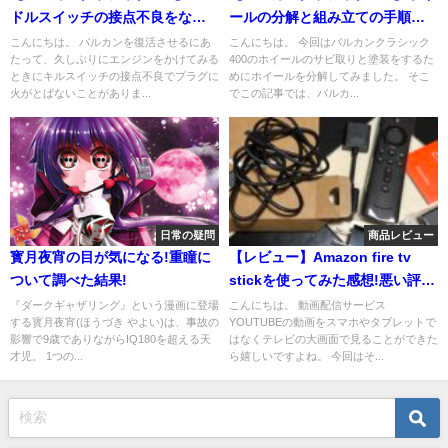
ドルスイッチの接点不良をなお
ールの分解と組み立ての手順を
してみる!
紹介!
こんにちは。 バルカンを復活させるにあ
こんにちは。 今回はバルカンクラシック
たって、久しぶりにエンジンをかけてみる
400のホイールのサビ取りと塗装をするた
ときにキルスイッチの接点不良でプラグに
めにホイールを分解してみました。 そこ
火がとばないことがありま...
でこの記事では、バルカ...
日常の疑問
商品レビュー
寳月夜宵の目が気になる!重瞳に
【レビュー】Amazon fire tv
ついて調べた結果!
stickを使ってみた感想!悪い評価
の実際のところは?
『ダークギャザリング』という漫画に登場
こんにちは。 動画配信サービス
する寳月夜宵(ほうづき やよい)は、事故の
YOUTUBEの動画をスマホやタブレットで
影響で9歳でありながらIQ180を超える天
はなくテレビの大画面で見ることができた
才児。 1つの...
ら嬉しいですよね。 今回はそ...