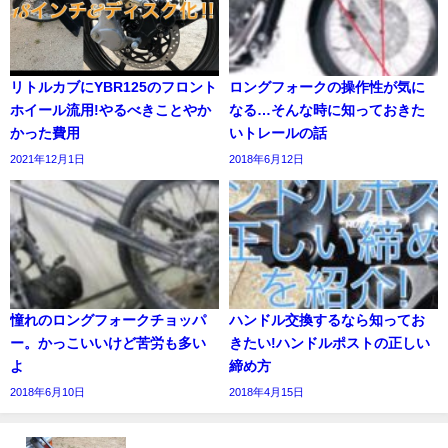
リトルカブにYBR125のフロント
ロングフォークの操作性が気に
ホイール流用!やるべきことやか
なる…そんな時に知っておきた
かった費用
いトレールの話
2021年12月1日
2018年6月12日
憧れのロングフォークチョッパ
ハンドル交換するなら知ってお
ー。かっこいいけど苦労も多い
きたい!ハンドルポストの正しい
よ
締め方
2018年6月10日
2018年4月15日