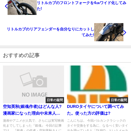
リトルカブのフロントフォークを4㎝ワイド化してみ
た!
リトルカブのリアフェンダーを自分なりにカットし
てみた!
おすすめの記事
日常の疑問
日常の疑問
空知英秋(銀魂作者)はどんな人?
DUROタイヤについて調べてみ
漫画家になった理由や未来人の
た。使った方の評価は?
噂も!
漫画やアニメが人気で、さらには実写映画
こんにちは。 今回バルカンクラシックの
化までしてしまった『銀魂』 今回の記事
タイヤ交換をする為に、なるべく安いタイ
では、 『銀魂』の作者・空知英秋さんに
ヤを調べていると「DURO」というメーカ