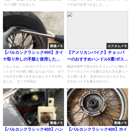
ついて調べてみました。 ...
ーのものを見つけました。...
整備メモ
カスタムメモ
【バルカンクラシック400】タイ
【アメリカンバイク】チョッパ
ヤ取り外しの手順と使用した工
ーのおすすめハンドル5選!ポスト
具を紹介!
やフォークとの相性も
こんにちは。 バルカンクラシックのフロ
雑誌や街中で見かけたチョッパーに憧れて
ントタイヤが使い物にならないのと、ホイ
アメリカンバイクを購入された方も多くい
ールのサビ取りをするためにタイヤを外し
ると思います。 好みのかたちにカスタム
ました。 そこで今回は...
されたバイクを購入されてい...
整備メモ
整備メモ
【バルカンクラシック400】ハン
【バルカンクラシック400】ホイ