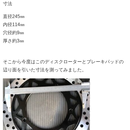
寸法
直径245㎜
内径114㎜
穴径約9㎜
厚さ約3㎜
そこから今度はこのディスクローターとブレーキパッドの
辺り面を引いた寸法を測ってみました。