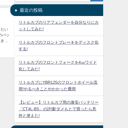
最近の投稿
リトルカブのリアフェンダーを自分なりにカ
ットしてみた!
リトルカブのフロントブレーキをディスク化
する!
リトルカブのフロントフォークを4㎝ワイド
化してみた!
リトルカブにYBR125のフロントホイール流
用!やるべきことやかかった費用
【レビュー】リトルカブ用の激安バッテリー
「CT4L-BS」の評価!ダメもとで買ったら意
外と使えた!