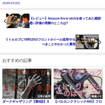
2018年4月19日
【レビュー】Amazon fire tv stickを使ってみた感想!
悪い評価の実際のところは?
リトルカブにYBR125のフロントホイール流用!やる
べきことやかかった費用
おすすめの記事
日常の疑問
整備メモ
ダークギャザリング【第8話】S
【バルカンクラシック400】フロ