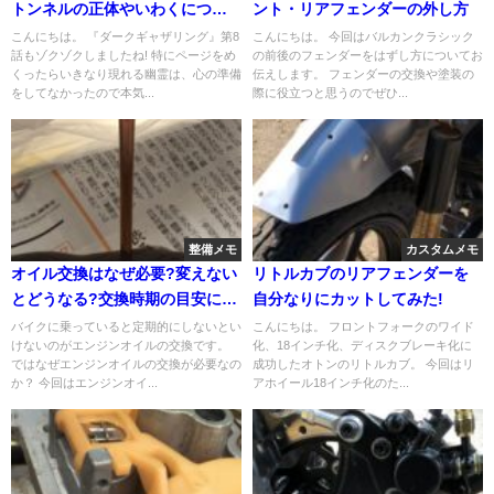
トンネルの正体やいわくについ
ント・リアフェンダーの外し方
て調べてみた!
こんにちは。 『ダークギャザリング』第8
こんにちは。 今回はバルカンクラシック
話もゾクゾクしましたね! 特にページをめ
の前後のフェンダーをはずし方についてお
くったらいきなり現れる幽霊は、心の準備
伝えします。 フェンダーの交換や塗装の
をしてなかったので本気...
際に役立つと思うのでぜひ...
整備メモ
カスタムメモ
オイル交換はなぜ必要?変えない
リトルカブのリアフェンダーを
とどうなる?交換時期の目安につ
自分なりにカットしてみた!
いても!
バイクに乗っていると定期的にしないとい
こんにちは。 フロントフォークのワイド
けないのがエンジンオイルの交換です。
化、18インチ化、ディスクブレーキ化に
ではなぜエンジンオイルの交換が必要なの
成功したオトンのリトルカブ。 今回はリ
か？ 今回はエンジンオイ...
アホイール18インチ化のた...