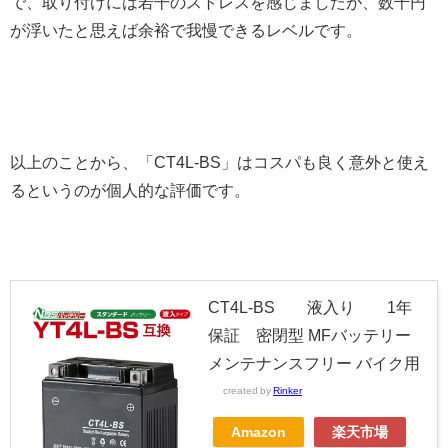
で、取り付けには若干のストレスを感じましたが、数千円
が浮いたと思えば余裕で我慢できるレベルです。
以上のことから、「CT4L-BS」は
コスパも良く意外と使え
る
というのが個人的な評価です。
CT4L-BS 液入り 1年
保証 密閉型 MFバッテリー
メンテナンスフリー バイク用
created by
Rinker
Amazon
楽天市場