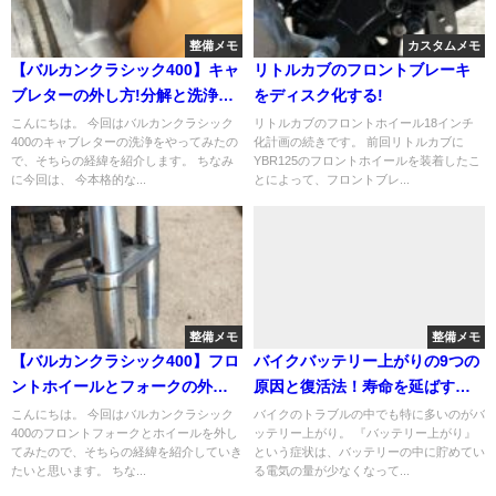
整備メモ
カスタムメモ
【バルカンクラシック400】キャ
リトルカブのフロントブレーキ
ブレターの外し方!分解と洗浄の
をディスク化する!
方法も!
こんにちは。 今回はバルカンクラシック
リトルカブのフロントホイール18インチ
400のキャブレターの洗浄をやってみたの
化計画の続きです。 前回リトルカブに
で、そちらの経緯を紹介します。 ちなみ
YBR125のフロントホイールを装着したこ
に今回は、 今本格的な...
とによって、フロントブレ...
整備メモ
整備メモ
【バルカンクラシック400】フロ
バイクバッテリー上がりの9つの
ントホイールとフォークの外し
原因と復活法！寿命を延ばす充
方!
電の仕方も！
こんにちは。 今回はバルカンクラシック
バイクのトラブルの中でも特に多いのがバ
400のフロントフォークとホイールを外し
ッテリー上がり。 『バッテリー上がり』
てみたので、そちらの経緯を紹介していき
という症状は、バッテリーの中に貯めてい
たいと思います。 ちな...
る電気の量が少なくなって...